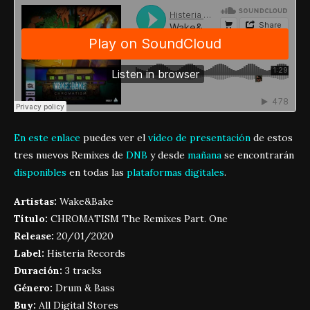
En este enlace
puedes ver el
vídeo de presentación
de estos
tres nuevos Remixes de
DNB
y desde
mañana
se encontrarán
disponibles
en todas las
plataformas digitales
.
Artistas:
Wake&Bake
Título:
CHROMATISM The Remixes Part. One
Release:
20/01/2020
Label:
Histeria Records
Duración:
3 tracks
Género:
Drum & Bass
Buy:
All Digital Stores