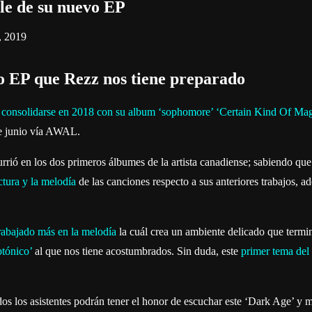
gle de su nuevo EP
, 2019
vo EP que Rezz nos tiene preparado
y
consolidarse en 2018 con su album ‘sophomore’ ‘Certain Kind Of Mag
de junio vía AWAL.
rrió en los dos primeros álbumes de la artista canadiense; sabiendo qu
ctura y la melodía
de las canciones respecto a sus anteriores trabajos, a
rabajado más en la melodía
la cuál crea un ambiente delicado que termina
tónico’
al que nos tiene acostumbrados. Sin duda, este
primer tema del 
 los asistentes podrán tener el honor de escuchar este ‘Dark Age’ y mu