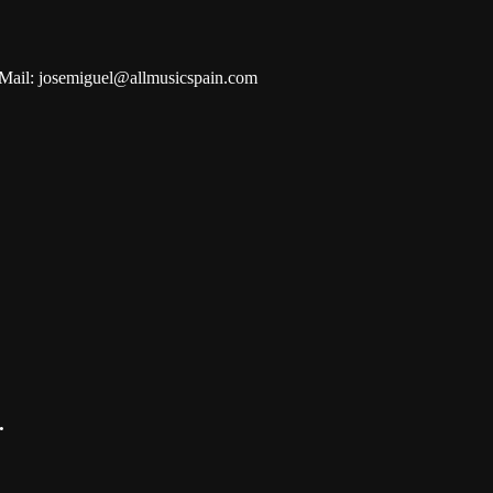
Mail: josemiguel@allmusicspain.com
.