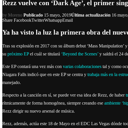
Rezz vuelve con ‘Dark Age’, el primer sin
by
Moreno
Publicado
15 mayo, 2019
Última actualización
16 mayo
Share
Facebook
Twitter
Whatsapp
Email
Ya ha visto la luz la primera obra del nue
Tras su explosión en 2017 con su álbum debut ‘Mass Manipulation’ 
su
próximo EP
el cuál se titulará
‘Beyond the Scenes’
y saldrá el 24 
Este EP contará una vez más con
varias colaboraciones
tal y como ocu
Niagara Falls indicó que en este EP se centra y
trabaja más en la estru
manejado.
Respecto a la canción en sí, se puede ver esa idea de Rezz, de haber
t
rítmicamente de forma homogénea, siempre creando ese
ambiente ‘hip
Rezz dirigir su nuevo arsenal de música.
Rezz, además, actúa este 18 de Mayo en el EDC Las Vegas dónde todos