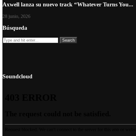
Axwell lanza su nuevo track “Whatever Turns You...
28 junio, 2026
Búsqueda
Soundcloud