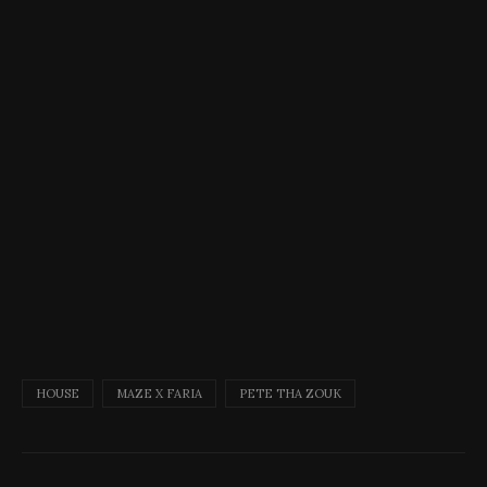
HOUSE
MAZE X FARIA
PETE THA ZOUK