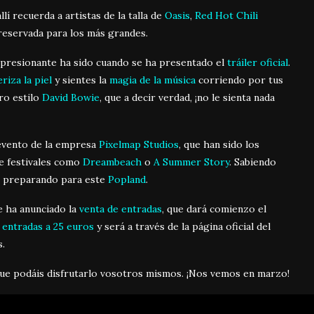
allí recuerda a artistas de la talla de
Oasis
,
Red Hot Chili
reservada para los más grandes.
mpresionante ha sido cuando se ha presentado el
tráiler oficial
.
eriza la piel
y sientes la
magia de la música
corriendo por tus
ro estilo
David Bowie
, que a decir verdad, ¡no le sienta nada
 evento de la empresa
Pixelmap Studios
, que han sido los
de festivales como
Dreambeach
o
A Summer Story
. Sabiendo
án preparando para este
Popland
.
se ha anunciado la
venta de entradas
, que dará comienzo el
 entradas a 25 euros
y será a través de la página oficial del
.
ue podáis disfrutarlo vosotros mismos. ¡Nos vemos en marzo!