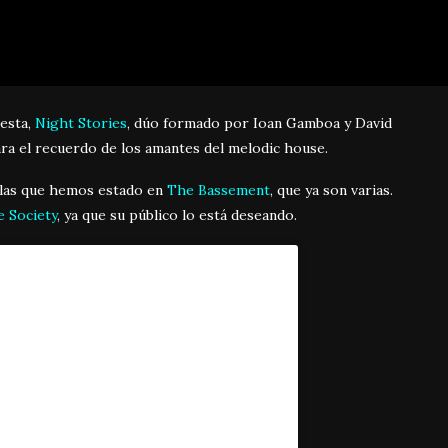
iesta,
Night Stories
, dúo formado por Ioan Gamboa y David
ra el recuerdo de los amantes del melodic house.
n las que hemos estado en
The Bassement
, que ya son varias.
 Society
, ya que su público lo está deseando.