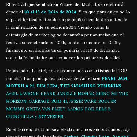
El festival que se ubica en Villaverde, Madrid, se celebrará
desde el
10 al 13 de Julio de 2024
. Y es que para quien no lo
sepa, el festival ha tenido un pequeño revuelo días antes de
la confirmación de su edición 2024. Viendo como la
estrategia de marketing se decantaba por anunciar que el
festival se celebraría en 2025, posteriormente en 2026 y
finalmente un día más tarde pondrían el 10 de diciembre
como la fecha límite para conocer los primeros detalles.
Repasando el cartel, nos encontramos con artistas del TOP
mundial. Los principales cabezas de cartel son
PEARL JAM,
MOTXILA 21, DUA LIPA, THE SMASHING PUMPKINS,
AVRIL LAVIGNE, KEANE, JANELLE MONÁE, BRING ME THE
HORIZON, GARBAGE, SUM 41, JESSIE WARE, SOCCER
MOMMY, GRETA VAN FLEET, LARKIN POE, RELS B,
CHINCHILLA y JET VESPER
.
En el terreno de la música electrónica nos encontramos a djs
y productores de la talla de
Carlita, Claudia León, Bonobo,