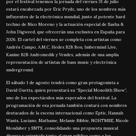
por el festival tenemos la jornada del viernes 31 de julio
estará encabezada por
Eric Prydz
, uno de los nombres más
influyentes de la electrónica mundial, junto al potente hard
techno de
Nico Moreno
y la actuación especial de
Sasha &
John Digweed
, que ofrecerán una exclusiva en España para
2026. El cartel del viernes se completa con artistas como
Andrés Campo, A.M.C, Hedex B2B Bou, Imbermind Live,
Kanine B2B Andromedik y Vendex, además de una amplia
representación de artistas de bass music y electrónica
underground.
El sábado 1 de agosto tendrá como gran protagonista a
David Guetta
, quien presentará su “Special Monolith Show”,
uno de los espectáculos más esperados del festival. La
programación de esa jornada también contará con nombres
destacados de la escena internacional como Eptic, Hannah
Wants, Luciano, Mathame, Melanie Ribbie, NGHTMRE, Nicole
Moudaber y SNTS, consolidando una propuesta musical
diversa y orientada tanto al gran público como a los