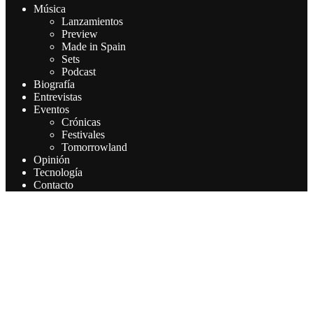
Música
Lanzamientos
Preview
Made in Spain
Sets
Podcast
Biografía
Entrevistas
Eventos
Crónicas
Festivales
Tomorrowland
Opinión
Tecnología
Contacto
Este sitio web utiliza cookies para que usted tenga la mejor
experiencia de usuario. Si continúa navegando está dando su
consentimiento para la aceptación de las mencionadas cookies y la
aceptación de nuestra política de cookies, pinche el enlace para
mayor información.
Aceptar
Leer más