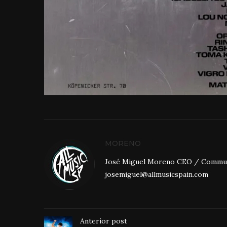
MORENO
José Miguel Moreno CEO / Community
josemiguel@allmusicspain.com
Anterior post