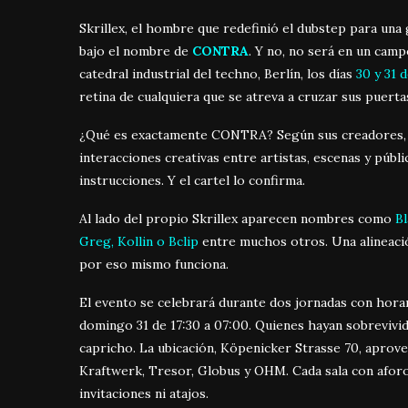
Skrillex, el hombre que redefinió el dubstep para una
bajo el nombre de
CONTRA
. Y no, no será en un camp
catedral industrial del techno, Berlín, los días
30 y 31 
retina de cualquiera que se atreva a cruzar sus puerta
¿Qué es exactamente CONTRA? Según sus creadores, u
interacciones creativas entre artistas, escenas y púb
instrucciones. Y el cartel lo confirma.
Al lado del propio Skrillex aparecen nombres como
Bl
Greg, Kollin o Bclip
entre muchos otros. Una alineación
por eso mismo funciona.
El evento se celebrará durante dos jornadas con horar
domingo 31 de 17:30 a 07:00. Quienes hayan sobrevivi
capricho. La ubicación, Köpenicker Strasse 70, aprovec
Kraftwerk, Tresor, Globus y OHM. Cada sala con aforo 
invitaciones ni atajos.