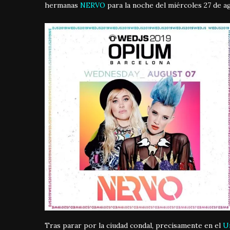
hermanas
NERVO
para la noche del miércoles 27 de a
Tras parar por la ciudad condal, precisamente en el
U