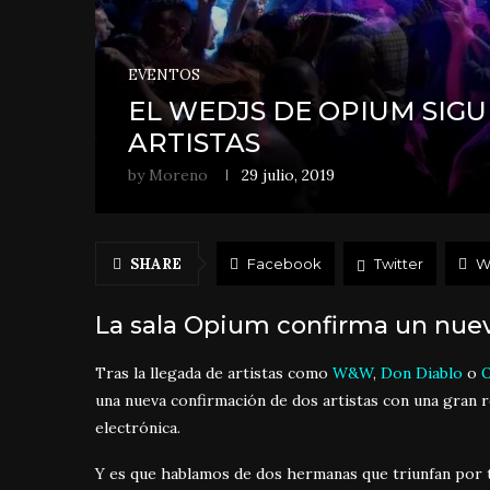
EVENTOS
EL WEDJS DE OPIUM SIG
ARTISTAS
by
Moreno
29 julio, 2019
SHARE
Facebook
Twitter
W
La sala Opium confirma un nuev
Tras la llegada de artistas como
W&W
,
Don Diablo
o
O
una nueva confirmación de dos artistas con una gran r
electrónica.
Y es que hablamos de dos hermanas que triunfan por to