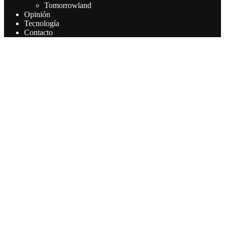
Tomorrowland
Opinión
Tecnología
Contacto
Este sitio web utiliza cookies para que usted tenga la mejor
experiencia de usuario. Si continúa navegando está dando su
consentimiento para la aceptación de las mencionadas cookies y la
aceptación de nuestra política de cookies, pinche el enlace para
mayor información.
Aceptar
Leer más
Privacy & Cookies Policy