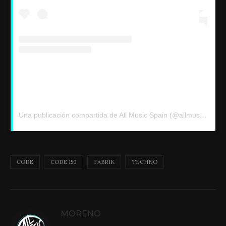
Una publicación compartida de All Music Spain (@allmusicsp)
CODE
CODE 150
FABRIK
TECHNO
MORENO