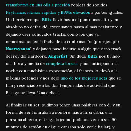
transformó en una olla a presión
repleta de sonidos
Psytrance, ritmos rápidos y BPMs elevados
a partes iguales.
Un hervidero que
Billx
llevó hasta el punto más alto y en
absoluto no defraudó, extenuando hasta al más resistente y
dejando caer conocidos tracks, como los que ya
mencionamos en la fecha de su confirmación (por ejemplo
Naarayanaa
) y dejando paso incluso a algún que otro track
del rey del Hardcore,
Angerfist
. Sin duda,
Billx
nos brindó
una hora y media de
completa locura
, y aun anticipando la
noche con muchísima expectación, el francés lo elevó a la
máxima potencia y nos dejó
uno de los mejores sets
que se
han presenciado en las dos temporadas de actividad que
Bassgame lleva. Una delicia!
Al finalizar su set, pudimos tener unas palabras con él, y su
forma de ser honraba su nombre más aún, si cabía, una
persona abierta, entregada (como pudimos ver en sus 90
minutos de sesión en el que cansaba solo verle bailar), y