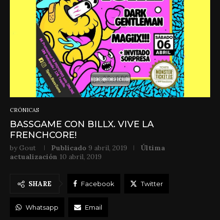
CRÓNICAS
BASSGAME CON BILLX. VIVE LA
FRENCHCORE!
by
Gout
Publicado
9 abril, 2019
Última
actualización
10 abril, 2019
SHARE
Facebook
Twitter
Whatsapp
Email