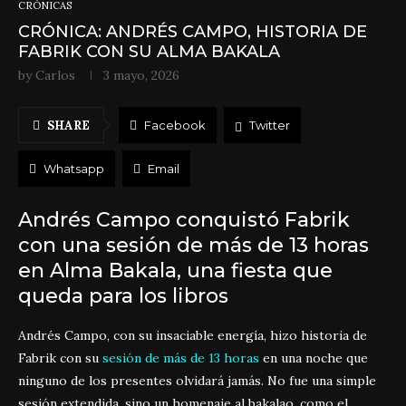
CRÓNICAS
CRÓNICA: ANDRÉS CAMPO, HISTORIA DE
FABRIK CON SU ALMA BAKALA
by
Carlos
3 mayo, 2026
SHARE
Facebook
Twitter
Whatsapp
Email
Andrés Campo conquistó Fabrik
con una sesión de más de 13 horas
en Alma Bakala, una fiesta que
queda para los libros
Andrés Campo, con su insaciable energía, hizo historia de
Fabrik con su
sesión de más de 13 horas
en una noche que
ninguno de los presentes olvidará jamás. No fue una simple
sesión extendida, sino un homenaje al bakalao, como el