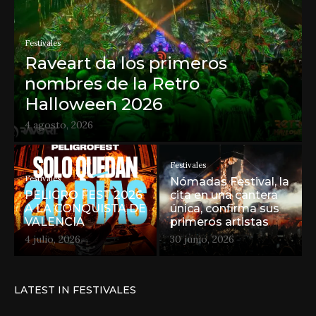
Festivales
Raveart da los primeros
nombres de la Retro
Halloween 2026
4 agosto, 2026
Festivales
Festivales
Nómadas Festival, la
PELIGRO FEST 2026
cita en una cantera
A LA CONQUISTA DE
única, confirma sus
VALENCIA
primeros artistas
4 julio, 2026
30 junio, 2026
LATEST IN FESTIVALES