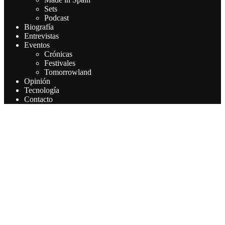
Sets
Podcast
Biografía
Entrevistas
Eventos
Crónicas
Festivales
Tomorrowland
Opinión
Tecnología
Contacto
Este sitio web utiliza cookies para que usted tenga la mejor
experiencia de usuario. Si continúa navegando está dando su
consentimiento para la aceptación de las mencionadas cookies y la
aceptación de nuestra política de cookies, pinche el enlace para
mayor información.
Aceptar
Leer más
Privacy & Cookies Policy