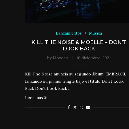
Lanzamientos
Música
KILL THE NOISE & MOELLE – DON’T
LOOK BACK
by
Moreno
16 diciembre, 2021
Kill The Noise anuncia su segundo álbum, EMBRACƎ,
lanzando su primer single bajo el título Don’t Look
Back Don’t Look Back …
Leer más