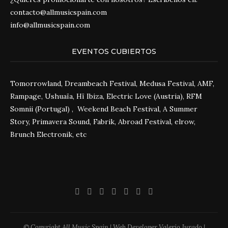
contacto@allmusicspain.com
info@allmusicspain.com
EVENTOS CUBIERTOS
Tomorrowland, Dreambeach Festival, Medusa Festival, AMF,
Rampage, Ushuaïa, Hï Ibiza, Electric Love (Austria), RFM
Somnii (Portugal) , Weekend Beach Festival, A Summer
Story, Primavera Sound, Fabrik, Abroad Festival, elrow,
Brunch Electronik, etc
© Copyright All Music Spain | Web Developer Valerio Jurado |