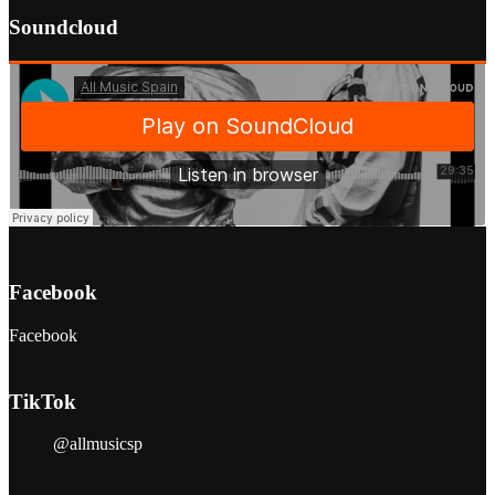
Soundcloud
Facebook
Facebook
TikTok
@allmusicsp