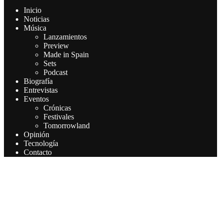
Inicio
Noticias
Música
Lanzamientos
Preview
Made in Spain
Sets
Podcast
Biografía
Entrevistas
Eventos
Crónicas
Festivales
Tomorrowland
Opinión
Tecnología
Contacto
Este sitio web utiliza cookies para que usted tenga la mejor
experiencia de usuario. Si continúa navegando está dando su
consentimiento para la aceptación de las mencionadas cookies y la
aceptación de nuestra política de cookies, pinche el enlace para