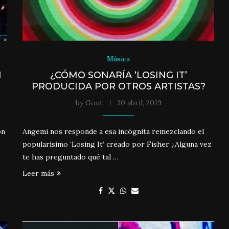
Música
N
¿CÓMO SONARÍA ‘LOSING IT’
PRODUCIDA POR OTROS ARTISTAS?
by
Gout
30 abril, 2019
on
Angemi nos responde a esa incógnita remezclando el
popularísimo ‘Losing It’ creado por Fisher ¿Alguna vez
te has preguntado qué tal …
Leer más