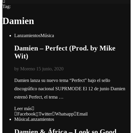
Tag:
Damien
Lanzamientos
Música
Damien – Perfect (Prod. by Mike
Wit)
by
Moreno
15 junio, 2020
Damien lanza su nuevo tema “Perfect” bajo el sello
discográfico nacional SUPRMODE El 12 de junio Damien
estrenó Perfect, el tema …
Leer más
Facebook
Twitter
Whatsapp
Email
Música
Lanzamientos
Damien & África – Look so Good