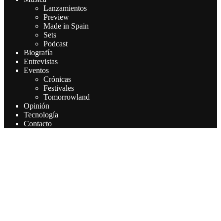
Lanzamientos
Preview
Made in Spain
Sets
Podcast
Biografía
Entrevistas
Eventos
Crónicas
Festivales
Tomorrowland
Opinión
Tecnología
Contacto
Este sitio web utiliza cookies para que usted tenga la mejor
experiencia de usuario. Si continúa navegando está dando su
consentimiento para la aceptación de las mencionadas cookies y la
aceptación de nuestra política de cookies, pinche el enlace para
mayor información.
Aceptar
Leer más
Privacy & Cookies Policy