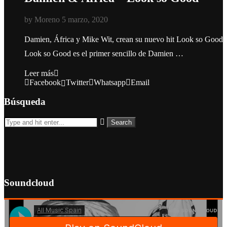
by
Moreno
5 marzo, 2020
Damien, África y Mike Wit, crean su nuevo hit Look so Good
Look so Good es el primer sencillo de Damien …
Leer más
Facebook
Twitter
Whatsapp
Email
Búsqueda
Soundcloud