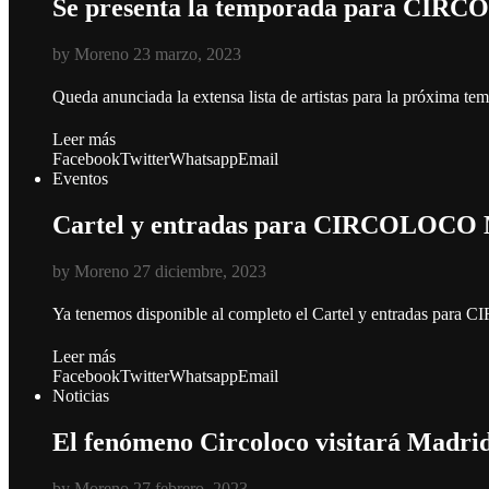
Se presenta la temporada para CIRC
by
Moreno
23 marzo, 2023
Queda anunciada la extensa lista de artistas para la próxima
Leer más
Facebook
Twitter
Whatsapp
Email
Eventos
Cartel y entradas para CIRCOLOCO 
by
Moreno
27 diciembre, 2023
Ya tenemos disponible al completo el Cartel y entradas par
Leer más
Facebook
Twitter
Whatsapp
Email
Noticias
El fenómeno Circoloco visitará Madrid
by
Moreno
27 febrero, 2023