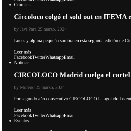
Crónicas
Circoloco colgó el sold out en IFEMA 
by
Javi Para
25 marzo, 2024
Luces y alguna pequeña sombra en esta segunda edición de C
Leer más
Facebook
Twitter
Whatsapp
Email
Noticias
CIRCOLOCO Madrid cuelga el cartel S
by
Moreno
25 marzo, 2024
Por segundo año consecutivo CIRCOLOCO ha agotado las entra
Leer más
Facebook
Twitter
Whatsapp
Email
Eventos