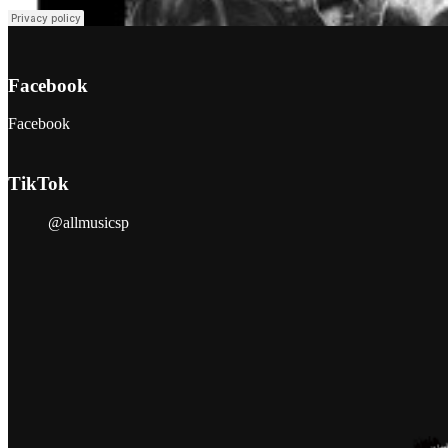
Facebook
Facebook
TikTok
@allmusicsp