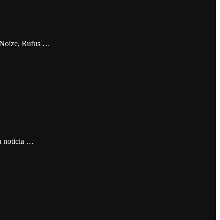
s Noize, Rufus …
a noticia …