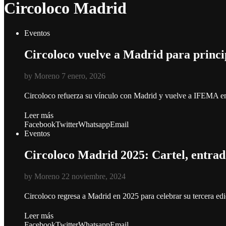
Circoloco Madrid
Eventos
Circoloco vuelve a Madrid para princi
by
Moreno
7 enero, 2026
Circoloco refuerza su vínculo con Madrid y vuelve a IFEMA en
Leer más
Facebook
Twitter
Whatsapp
Email
Eventos
Circoloco Madrid 2025: Cartel, entrada
by
Moreno
22 noviembre, 2024
Circoloco regresa a Madrid en 2025 para celebrar su tercera ed
Leer más
Facebook
Twitter
Whatsapp
Email