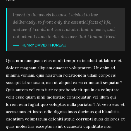
I went to the woods because I wished to live
deliberately, to front only the essential facts of life,
and see if I could not learn what it had to teach, and
not, when I came to die, discover that I had not lived.
HENRY DAVID THOREAU
Quia non numquam eius modi tempora incidunt ut labore et
dolore magnam aliquam quaerat voluptatem. Ut enim ad
minima veniam, quis nostrum rcitationem ullam corporis
suscipit laboriosam, nisi ut aliquid ex ea commodi sequatur?
Quis autem vel eum iure reprehenderit qui in ea voluptate
velit esse quam nihil molestiae consequatur, vel illum qui
lorem eum fugiat quo voluptas nulla pariatur? At vero eos et
accusamus et iusto odio dignissimos ducimus qui blanditiis
esentium voluptatum deleniti atque corrupti quos dolores et
quas molestias excepturi sint occaecati cupiditate non