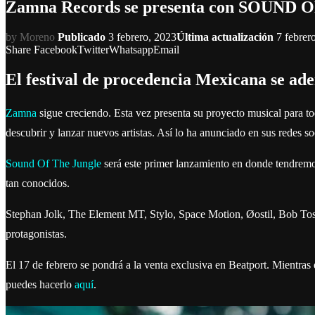
Zamna Records se presenta con SOUND
by
Moreno
Publicado
3 febrero, 2023
Última actualización
7 febrer
Share
Facebook
Twitter
Whatsapp
Email
El festival de procedencia Mexicana se a
Zamna
sigue creciendo. Esta vez presenta su proyecto musical para t
descubrir y lanzar nuevos artistas. Así lo ha anunciado en sus redes so
Sound Of The Jungle
será este primer lanzamiento en donde tendremos
tan conocidos.
Stephan Jolk, The Element MT, Stylo, Space Motion, Øostil, Bob To
protagonistas.
El 17 de febrero se pondrá a la venta exclusiva en Beatport. Mientras 
puedes hacerlo
aquí
.