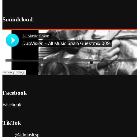
Soundcloud
Facebook
Facebook
TikTok
@allmusicsp