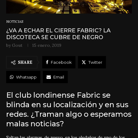
NOTICIAS
¿VA A ECHAR EL CIERRE FABRIC? LA
DISCOTECA SE CUBRE DE NEGRO
by
Gout
15 enero, 2019
SHARE
Facebook
Twitter
Whatsapp
Email
El club londinense Fabric se
blinda en su localización y en sus
redes. ¿Traman algo o esperamos
malas noticias?
Saltan las alarmas, de nuevo, en los aledaños de uno de los