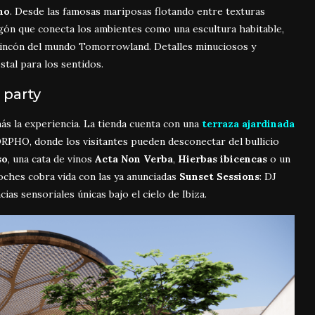
mo
. Desde las famosas mariposas flotando entre texturas
gón que conecta los ambientes como una escultura habitable,
 rincón del mundo Tomorrowland. Detalles minuciosos y
tal para los sentidos.
 party
 más la experiencia. La tienda cuenta con una
terraza ajardinada
ORPHO, donde los visitantes pueden desconectar del bullicio
so
, una cata de vinos
Acta Non Verba
,
Hierbas ibicencas
o un
noches cobra vida con las ya anunciadas
Sunset Sessions
: DJ
ias sensoriales únicas bajo el cielo de Ibiza.