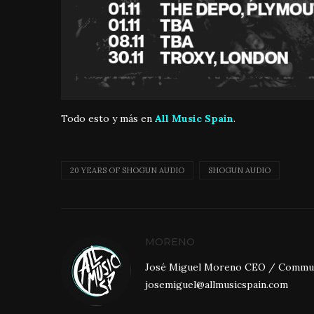
Todo esto y más en
All Music Spain
.
20 YEARS OF SHOGUN AUDIO
SHOGUN AUDIO
MORENO
José Miguel Moreno CEO / Community
josemiguel@allmusicspain.com