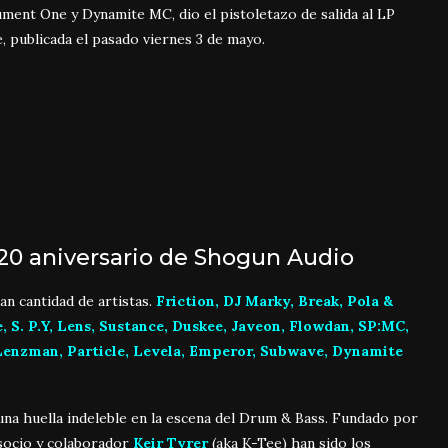
ument One y Dynamite MC, dio el pistoletazo de salida al LP
, publicada el pasado viernes 3 de mayo.
 20 aniversario de Shogun Audio
n cantidad de artistas.
Friction, DJ Marky, Break, Pola &
, S. P.Y, Lens, Sustance, Duskee, Javeon, Flowdan, SP:MC,
Lenzman, Particle, Levela, Emperor, Subwave, Dynamite
una huella indeleble en la escena del Drum & Bass. Fundado por
 socio y colaborador
Keir Tyrer
(aka K-Tee) han sido los