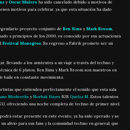
ms
y
Oscar Mulero
ha
sido cancelado debido a motivos de
ienen mot
ivos para celebrar, ya que
esta situación ha dado
 legendario proyecto conjunto de
Ben Sim
s y
Mark Broom
,
ado a principios de los 2000, es conocido por sus actuaciones
l
Festival Monegros
.
Su regreso a Fabrik promete ser un
 llevando a los asistentes a un viaje a través del techno y
écnica de 6 platos, Ben Sims y Mark Broom son maestros en
de baile en constante movimiento.
tistas que entienden perfectamente el sonido que esta sala
hase Modwerks
y
Norbak Hayes
B2B
Quelza M.
Estos talentos
, ofreciendo una noche completa de techno de primer nivel.
podrá estar presente en este evento, ya ha sido operado y se
 un alivio para sus fans y la comunidad techno en general, que