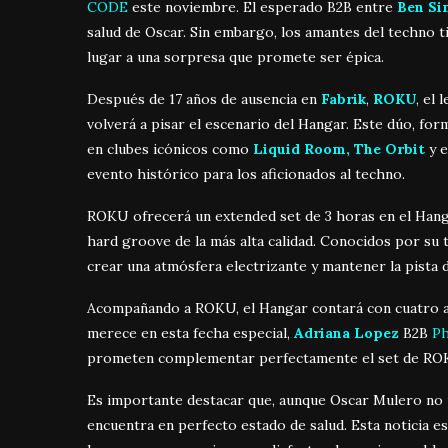
CODE
este noviembre. El esperado B2B entre
Ben Si
sal
ud de Oscar. Sin embargo, los
amantes del techno t
lugar a
una sorpresa que promete ser ép
ica.
Después de 17 años de ausencia en
Fabrik
,
ROKU
, el
volverá a pisar el escenario del Hangar
.
Este dúo, form
en clubes icónicos como
Liquid Room, The Orbit
y e
evento histórico para los aficionados al techno.
ROKU ofrecerá un extended set de 3 horas en el Hangar,
hard groove de la más alta calidad
.
Conocidos por su t
crear una atmósfera electrizante y mantener la pista 
Acompañando a ROKU, el Hangar contará con cuatro ar
merece en esta fecha especial,
Adriana Lopez
B2B
P
prometen complementar perfectamente el set de ROKU
Es importante destacar que, aunque Oscar Mulero no 
encuentra en perfecto estado de salud. Esta noticia es