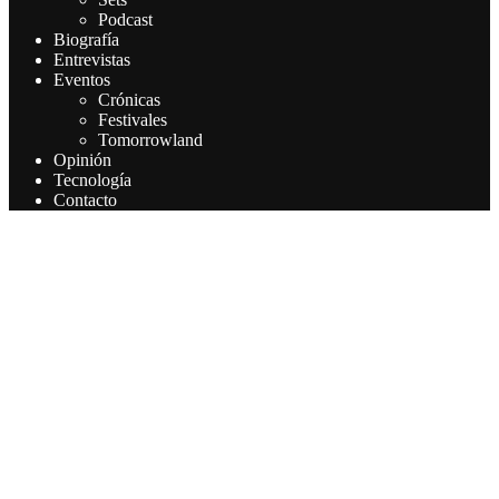
Podcast
Biografía
Entrevistas
Eventos
Crónicas
Festivales
Tomorrowland
Opinión
Tecnología
Contacto
Este sitio web utiliza cookies para que usted tenga la mejor
experiencia de usuario. Si continúa navegando está dando su
consentimiento para la aceptación de las mencionadas cookies y la
aceptación de nuestra política de cookies, pinche el enlace para
mayor información.
Aceptar
Leer más
Privacy & Cookies Policy