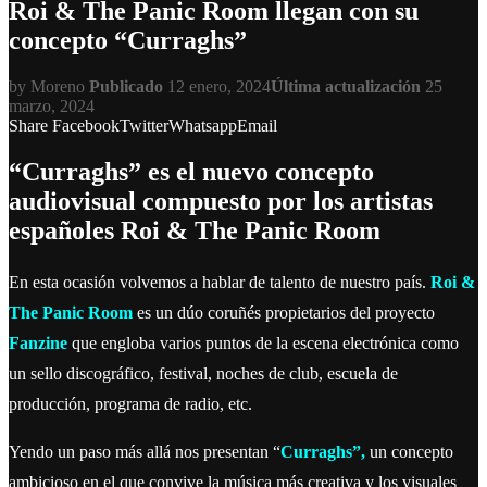
Roi & The Panic Room llegan con su
concepto “Curraghs”
by
Moreno
Publicado
12 enero, 2024
Última actualización
25
marzo, 2024
Share
Facebook
Twitter
Whatsapp
Email
“Curraghs” es el nuevo concepto
audiovisual compuesto por los artistas
españoles Roi & The Panic Room
En esta ocasión volvemos a hablar de talento de nuestro país.
Roi &
The Panic Room
es un dúo coruñés propietarios del proyecto
Fanzine
que engloba varios puntos de la escena electrónica como
un sello discográfico, festival, noches de club, escuela de
producción, programa de radio, etc.
Yendo un paso más allá nos presentan “
Curraghs
”,
un concepto
ambicioso en el que convive la música más creativa y los visuales