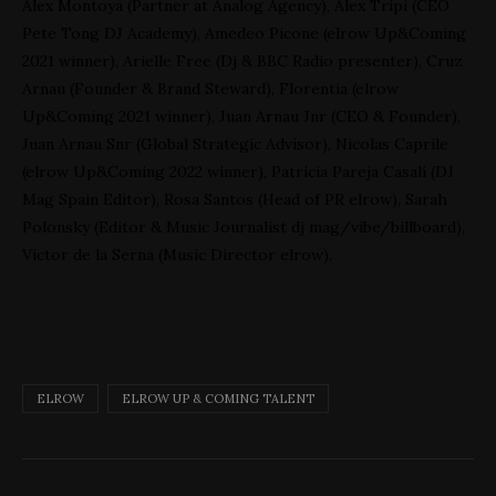
Alex Montoya (
Partner at Analog Agency),
Alex Tripi (
CEO
Pete Tong DJ Academy),
Amedeo Picone (
elrow Up&Coming
2021 winner),
Arielle Free (
Dj & BBC Radio presenter),
Cruz
Arnau (
Founder & Brand Steward),
Florentia (
elrow
Up&Coming 2021 winner),
Juan Arnau Jnr (
CEO & Founder),
Juan Arnau Snr (
Global Strategic Advisor),
Nicolas Caprile
(elrow Up&Coming 2022 winner),
Patricia Pareja Casalí (
DJ
Mag Spain Editor),
Rosa Santos (
Head of PR elrow),
Sarah
Polonsky (
Editor & Music Journalist dj mag/vibe/billboard),
Victor de la Serna (
Music Director elrow).
ELROW
ELROW UP & COMING TALENT