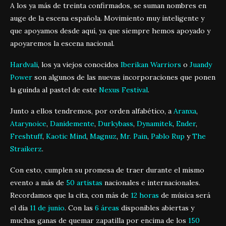
A los ya más de treinta confirmados, se suman nombres en
auge de la escena española. Movimiento muy inteligente y
que apoyamos desde aquí, ya que siempre hemos apoyado y
apoyaremos la escena nacional.
Hardvali
, los ya viejos conocidos
Iberikan Warriors
o
Juandy
Power
son algunos de las nuevas incorporaciones que ponen
la guinda al pastel de este
Nexus Festival
.
Junto a ellos tendremos, por orden alfabético, a
Aranxa
,
Atarynoice
,
Danidemente
,
Durkybass
,
Dynamitek
,
Ender
,
Freshtuff
,
Kaotic Mind
,
Magnuz
,
Mr. Pain
,
Pablo Rup
y
The
Straikerz
.
Con esto, cumplen su promesa de traer durante el mismo
evento a más de
50 artistas
nacionales e internacionales.
Recordamos que la cita, con más de
12 horas
de música será
el día
11 de junio
. Con las
6 áreas
disponibles abiertas y
muchas ganas de quemar zapatilla por encima de los
150