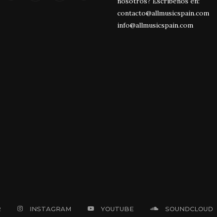
nosotros? Escríbenos en:
contacto@allmusicspain.com
info@allmusicspain.com
R
INSTAGRAM
YOUTUBE
SOUNDCLOUD