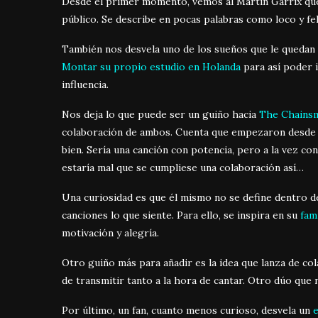
Desde el primer momento, vemos al Martin Garrix que
público. Se describe en pocas palabras como loco y fel
También nos desvela uno de los sueños que le quedan 
Montar su propio estudio en Holanda
para así poder 
influencia.
Nos deja lo que puede ser un guiño hacia
The Chains
colaboración de ambos. Cuenta que empezaron desde un 
bien. Sería una canción con potencia, pero a la vez co
estaría mal que se cumpliese una colaboración así…
Una curiosidad es que él mismo no se define dentro d
canciones lo que siente. Para ello, se inspira en su
fami
motivación y alegría.
Otro guiño más para añadir es la idea que lanza de c
de transmitir tanto a la hora de cantar. Otro dúo que 
Por último, un fan, cuanto menos curioso, desvela un