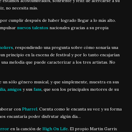
 estamos acostumbrados, sonriente y feliz de acercarse a su
iz, no necesita más.
por cumplir después de haber logrado llegar a lo más alto.
impulsar
nuevos talentos
nacionales gracias a su propia
mokers
, respondiendo una pregunta sobre cómo sonaría una
principio en la escena de festival y por lo tanto encajarían
n una melodía que puede caracterizar a los tres artistas. No
e un sólo género musical, y que simplemente, muestra en sus
lia
,
amigos
y sus
fans
, que son los principales motores de su
olaborar con
Pharrel
. Cuenta como le encanta su voz y su forma
nos encantaría poder disfrutar algún día…
error
en la canción de
High On Life
. El propio Martin Garrix