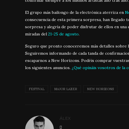
confirmar siempre a los mismos artistas año tras año.
El grupo más bailongo de la electrónica aterriza en
N
consecuencia de esta primera sorpresa, han llegado to
sorpresa y alegría de poder disfrutar de ellos en una
miradas del
21-25 de agosto
.
Seguro que pronto conoceremos más detalles sobre lo
Seguiremos informando de cada tanda de confirmacione
escaparnos a New Horizons. Podéis comprar vuestras
los siguientes anuncios.
¿Qué opináis vosotros de la 
FESTIVAL
MAJOR LAZER
NEW HORIZONS
ÁLEX