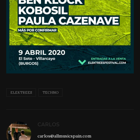
ELEKTREES
TECHNO
CARLOS
carlos@allmusicspain.com