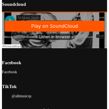
Soundcloud
Facebook
Facebook
TikTok
@allmusicsp