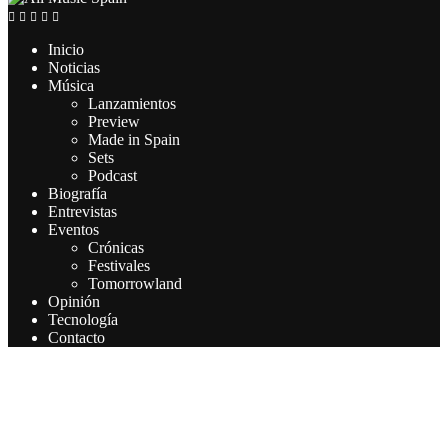
Inicio
Noticias
Música
Lanzamientos
Preview
Made in Spain
Sets
Podcast
Biografía
Entrevistas
Eventos
Crónicas
Festivales
Tomorrowland
Opinión
Tecnología
Contacto
Este sitio web utiliza cookies para que usted tenga la mejor
experiencia de usuario. Si continúa navegando está dando su
consentimiento para la aceptación de las mencionadas cookies y la