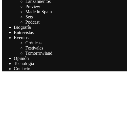
Lanzamientos
Preview
Made in Spain
Sets
Podcast
Biografía
Entrevistas
Eventos
Crónicas
Festivales
Tomorrowland
Opinión
Tecnología
Contacto
Este sitio web utiliza cookies para que usted tenga la mejor
experiencia de usuario. Si continúa navegando está dando su
consentimiento para la aceptación de las mencionadas cookies y la
aceptación de nuestra política de cookies, pinche el enlace para
mayor información.
Aceptar
Leer más
Privacy & Cookies Policy