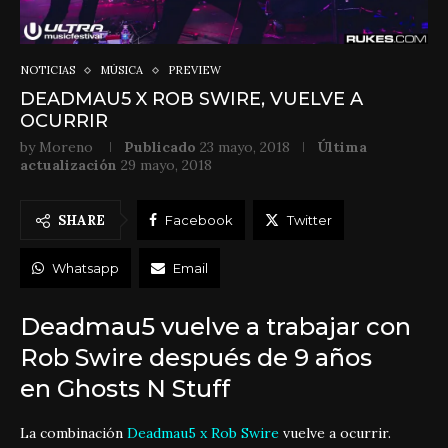
NOTICIAS
MÚSICA
PREVIEW
DEADMAU5 X ROB SWIRE, VUELVE A
OCURRIR
by
Moreno
Publicado
23 mayo, 2018
Última
actualización
29 mayo, 2018
SHARE
Facebook
Twitter
Whatsapp
Email
Deadmau5 vuelve a trabajar con
Rob Swire después de 9 años
en Ghosts N Stuff
La combinación
Deadmau5 x Rob Swire
vuelve a ocurrir.