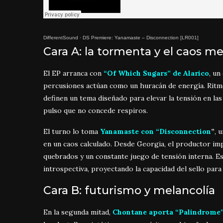
DifferentSound
·
DS Premiere: Yanamaste – Disconnection [LR001]
Cara A: la tormenta y el caos me
El EP arranca con
“Of Which Sugars” de Alarico
, un
percusiones actúan como un huracán de energía. Ritmo
definen un tema diseñado para elevar la tensión en la
pulso que no concede respiros.
El turno lo toma
Yanamaste con “Disconnection
”
, 
en un caos calculado. Desde Georgia, el productor im
quebrados y un constante juego de tensión interna. Es
introspectiva, proyectando la capacidad del sello para
Cara B: futurismo y melancolía
En la segunda mitad,
Chontane aporta “Palindrome