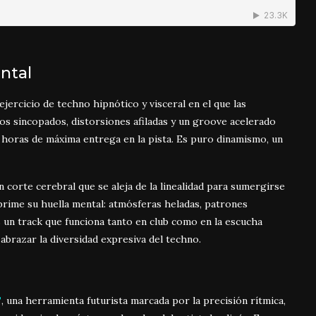
ntal
 ejercicio de techno hipnótico y visceral en el que las
s sincopados, distorsiones afiladas y un groove acelerado
s horas de máxima entrega en la pista. Es puro dinamismo, un
un corte cerebral que se aleja de la linealidad para sumergirse
prime su huella mental: atmósferas heladas, patrones
 un track que funciona tanto en club como en la escucha
 abrazar la diversidad expresiva del techno.
”
, una herramienta futurista marcada por la precisión rítmica,