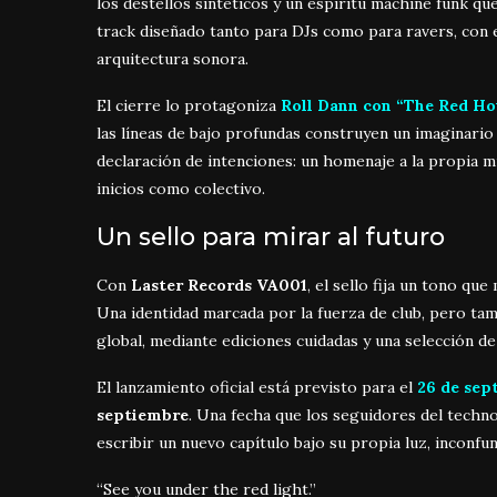
los destellos sintéticos y un espíritu machine funk que
track diseñado tanto para DJs como para ravers, con 
arquitectura sonora.
El cierre lo protagoniza
Roll Dann con “The Red Ho
las líneas de bajo profundas construyen un imaginario 
declaración de intenciones: un homenaje a la propia m
inicios como colectivo.
Un sello para mirar al futuro
Con
Laster Records VA001
, el sello fija un tono q
Una identidad marcada por la fuerza de club, pero tam
global, mediante ediciones cuidadas y una selección de 
El lanzamiento oficial está previsto para el
26 de sep
septiembre
. Una fecha que los seguidores del tech
escribir un nuevo capítulo bajo su propia luz, inconfun
“See you under the red light.”