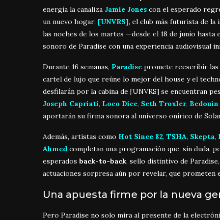
energía la canaliza
Jamie Jones
con el esperado regr
un nuevo hogar:
[UNVRS]
, el club más futurista de la
las noches de los martes —desde el 18 de junio hasta 
sonoro de Paradise con una experiencia audiovisual i
Durante 16 semanas,
Paradise
promete reescribir las 
cartel de lujo que reúne lo mejor del house y el tech
desfilarán por la cabina de [UNVRS] se encuentran 
Joseph Capriati
,
Loco Dice
,
Seth Troxler
,
Bedouin
aportarán su firma sonora al universo onírico de Solar
Además, artistas como
Hot Since 82
,
TSHA
,
Skepta
,
Ahmed
completan una programación que, sin duda, po
esperados
back-to-back
, sello distintivo de Paradis
actuaciones sorpresa aún por revelar, que prometen el
Una apuesta firme por la nueva ge
Pero Paradise no solo mira al presente de la electrónic