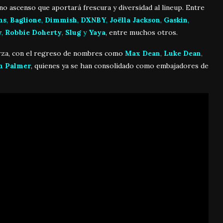
eno ascenso que aportará frescura y diversidad al lineup. Entre
ns
,
Baglione
,
Dimmish
,
DXNBY
,
Joëlla Jackson
,
Gaskin
,
w
,
Robbie Doherty
,
Slug
y
Yaya
, entre muchos otros.
erza, con el regreso de nombres como
Max Dean
,
Luke Dean
,
am Palmer
, quienes ya se han consolidado como embajadores de