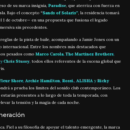
eso de su marca insignia,
Paradise
, que aterriza con fuerza en
 isla. Bajo el concepto
“
Sands of Solaris”
, la residencia tomará
el 1 de octubre— en una propuesta que fusiona el legado
nmersiva sin precedentes.
reglas de la pista de baile, acompañando a Jamie Jones con un
no internacional. Entre los nombres más destacados que
pesos pesados como
Marco Carola
,
The Martinez Brothers
,
y
Chris Stussy
,
todos ellos referentes de la escena global que
is.
Fleur Shore
,
Archie Hamilton
,
Rossi.
,
ALISHA
y
Richy
ndrá a prueba los límites del sonido club contemporáneo. Los
e, estarán presentes a lo largo de toda la temporada, con
evar la tensión y la magia de cada noche.
neración
a. Fiel a su filosofía de apoyar el talento emergente, la marca