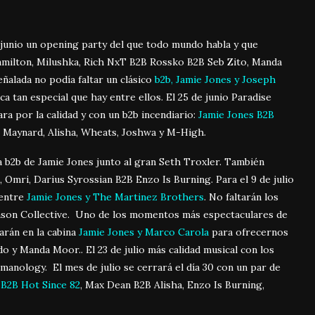
 junio un opening party del que todo mundo habla y que
amilton, Milushka, Rich NxT B2B Rossko B2B Seb Zito, Manda
ñalada no podía faltar un clásico
b2b, Jamie Jones y Joseph
ca tan especial que hay entre ellos. El 25 de junio Paradise
ra por la calidad y con un b2b incendiario:
Jamie Jones B2B
Maynard, Alisha, Wheats, Joshwa y M-High.
ta b2b de Jamie Jones junto al gran Seth Troxler. También
 Omri, Darius Syrossian B2B Enzo Is Burning. Para el 9 de julio
 entre
Jamie Jones y The Martinez Brothers
. No faltarán los
Mason Collective. Uno de los momentos más espectaculares de
arán en la cabina
Jamie Jones y Marco Carola
para ofrecernos
o y Manda Moor.. El 23 de julio más calidad musical con los
anology. El mes de julio se cerrará el día 30 con un par de
 B2B Hot Since 82
, Max Dean B2B Alisha, Enzo Is Burning,