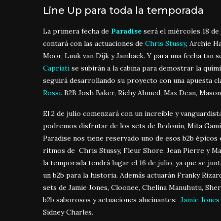
Line Up para toda la temporada
La primera fecha de
Paradise
será el miércoles 18 de
contará con las actuaciones de
Chris Stussy
, Archie H
Moor, Luuk van Dijk y Jamback. Y para una fecha tan se
Capriati
se subirán a la cabina para demostrar la quími
seguirá desarrollando su proyecto con una apuesta cla
Rossi.
B2B Josh Baker, Richy Ahmed, Max Dean, Mason 
El 2 de julio comenzará con un increíble y vanguardis
podremos disfrutar de los sets de Bedouin, Mita Gami,
Paradise nos tiene reservado uno de esos b2b épicos
ritmos de Chris Stussy, Fleur Shore, Jean Pierre y 
la temporada tendrá lugar el 16 de julio, ya que se junt
un b2b para la historia. Además actuarán Franky Rizard
sets de Jamie Jones, Cloonee, Chelina Manuhutu, Sherm
b2b saborosos y actuaciones alucinantes:
Jamie Jones
Sidney Charles.