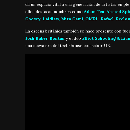
da un espacio vital a una generación de artistas en pl
ellos destacan nombres como
Adam Ten
,
Ahmed Spi
Goosey
,
Laidlaw
,
Mita Gami
,
OMRI.
,
Rafael
,
Reelo
La escena británica también se hace presente con fu
Josh Baker
,
Bontan
y el dúo
Elliot Schooling & Li
una nueva era del tech-house con sabor UK.