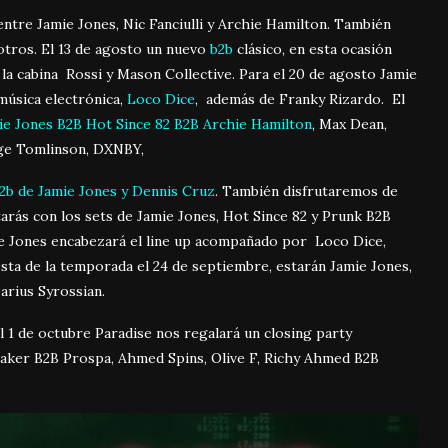
ntre Jamie Jones, Nic Fanciulli y Archie Hamilton. También
otros. El 13 de agosto un nuevo
b2b
clásico, en esta ocasión
 la cabina Rossi y Mason Collective. Para el 20 de agosto Jamie
 música electrónica,
Loco Dice
, además de Franky Rizardo. El
ie Jones B2B Hot Since 82 B2B Archie Hamilton
, Max Dean,
ige Tomlinson, DXNBY,
2b de Jamie Jones y Dennis Cruz
. También disfrutaremos de
arás con los sets de Jamie Jones, Hot Since 82 y Prunk B2B
mie Jones encabezará el line up acompañado por Loco Dice,
iesta de la temporada el 24 de septiembre, estarán Jamie Jones,
Darius Syrossian.
l 1 de octubre Paradise nos regalará un closing party
Baker B2B Prospa, Ahmed Spins, Olive F, Richy Ahmed B2B