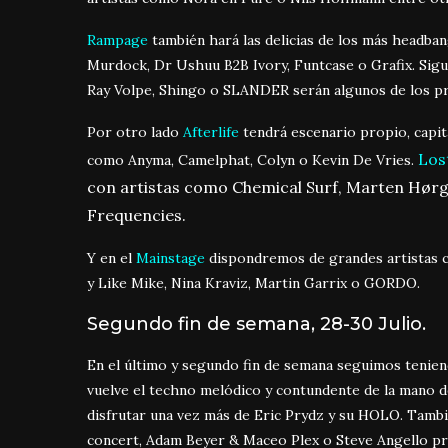
Rampage
también hará las delicias de los más headb
Murdock, Dr Ushuu B2B Ivory, Funtcase o Grafix. Sigu
Ray Volpe, Shingo o SLANDER serán algunos de los pr
Por otro lado
Afterlife
tendrá escenario propio, capit
Los
como Anyma, Camelphat, Colyn o Kevin De Vries.
con artistas como Chemical Surf, Marten Hørge
Frequencies.
Y en el
Mainstage
dispondremos de grandes artistas co
y Like Mike, Nina Kraviz, Martin Garrix o GORDO.
Segundo fin de semana, 28-30 Julio.
En el último y segundo fin de semana seguimos teniend
vuelve el techno melódico y contundente de la mano d
disfrutar una vez más de Eric Prydz y su HOLO. Tamb
concert, Adam Beyer & Maceo Plex o Steve Angello pr