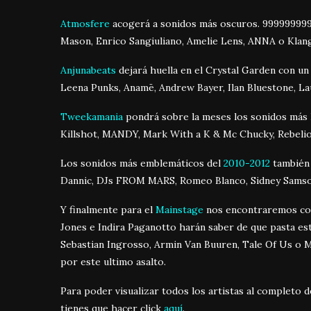
Atmosfere
acogerá a sonidos más oscuros. 999999999, 
Mason, Enrico Sangiuliano, Amelie Lens, ANNA o Klan
Anjunabeats
dejará huella en el Crystal Garden con un
Leena Punks, Anamē, Andrew Bayer, Ilan Bluestone, La
Tweekamania
pondrá sobre la meses los sonidos más 
Killshot, MANDY, Mark With a K & Mc Chucky, Rebelio
Los sonidos más emblemáticos del
2010-2012
también 
Dannic, DJs FROM MARS, Romeo Blanco, Sidney Samso o
Y finalmente para el
Mainstage
nos encontraremos con 
Jones e Indira Paganotto harán saber de que pasta es
Sebastian Ingrosso, Armin Van Buuren, Tale Of Us o M
por este ultimo asalto.
Para poder visualizar todos los artistas al completo 
tienes que hacer click
aquí
.