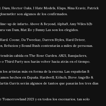
Diøn, Hector Oaks, I Hate Models, Klaps, Nina Kraviz, Patrick
gkuenstler son algunos de los confirmados.
 line-up de infarto. Above & Beyond, Alpha9, Amy Wiles b2b
ura van Dam, Mat Zo y Sunny Lax son los elegidos.
Hard. Coone, Da Tweekaz, Darren Styles, Hard Driver,
n, Refuzion y Sound Rush contentarán a miles de personas.
tendrán cabida en The Rose Garden. AN21, Bassjackers,
 Third Party nos harán volver hacia atrás en el tiempo.
los artistas más en forma de la escena. Las españolas B
tamos hechos en España. Hardwell, Kölsch, Steve Angello &
artin Garrix serán algunos de tantos que pasarán los tres días
de Tomorrowland 2023 y en todos los escenarios, tan solo