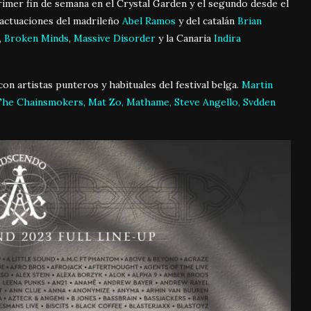
rimer fin de semana en el Crystal Garden y el segundo desde el
actuaciones del madrileño
Abel Ramos
y del catalán
Brian
,
Broken Minds
,
Massive Disorder
y la Canaria
Indira
on artistas punteros y habituales del festival belga.
Martin
, The Chainsmokers, Mat Zo, Mathame, Steve Angello, Svdden