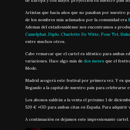
de Europa y con mayor proyección en nuestro país nos
Artistas que hacia años que no pasaban por nuestro p
de los nombres más aclamados por la comunidad era
S
Ademas del estadounidense nos encontramos a product
Camelphat, Diplo, Charlotte De Witte, Four Tet, Halse
entre muchos otros.
Cabe remarcar que el cartel es idéntico para ambas e
variaciones. Hace algo más de
dos meses
que el festi
Mode.
Madrid acogerá este festival por primera vez. Y es q
llegando a la capital de nuestro país para celebrarse 
Los abonos saldrán a la venta el próximo 1 de diciemb
520 € +GD para ambas citas en España. Para adquirir v
A continuación os dejamos este impresionante cartel.