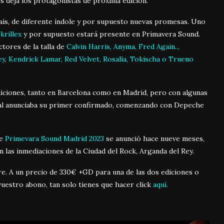
 deja los protagonistas de próxima edición.
aís, de diferente índole y por supuesto nuevas promesas. Uno
krillex
y por supuesto estará presente en Primavera Sound.
ores de la talla de
Calvin Harris, Anyma, Fred Again..,
y, Kendrick Lamar, Red Velvet, Rosalía, Tokischa o Trueno
diciones, tanto en Barcelona como en Madrid, pero con algunas
val anunciaba su primer confirmado, comenzando con Depeche
ue
Primevara Sound Madrid 2023
se anunció hace nueve meses,
en las inmediaciones de la Ciudad del Rock, Arganda del Rey.
re. A un precio de 330€ +GD para una de las dos ediciones o
uestro abono, tan solo tienes que hacer click
aquí.