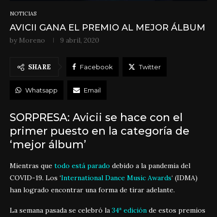
NOTICIAS
AVICII GANA EL PREMIO AL MEJOR ÁLBUM
by
Moreno
9 abril, 2020
SHARE
Facebook
Twitter
Whatsapp
Email
SORPRESA: Avicii se hace con el
primer puesto en la categoría de
‘mejor álbum’
Mientras que
todo está parado
debido a la pandemia del
COVID-19. Los ‘
International Dance Music Awards
‘ (IDMA)
han logrado encontrar una forma de tirar adelante.
La semana pasada se celebró la
34ª edición
de estos premios