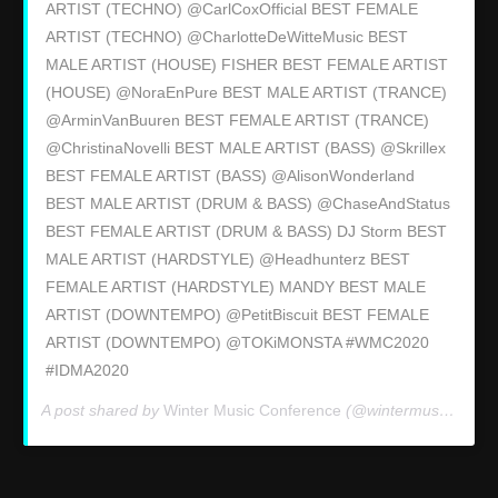
ARTIST (TECHNO) @CarlCoxOfficial BEST FEMALE
ARTIST (TECHNO) @CharlotteDeWitteMusic BEST
MALE ARTIST (HOUSE) FISHER BEST FEMALE ARTIST
(HOUSE) @NoraEnPure BEST MALE ARTIST (TRANCE)
@ArminVanBuuren BEST FEMALE ARTIST (TRANCE)
@ChristinaNovelli BEST MALE ARTIST (BASS) @Skrillex
BEST FEMALE ARTIST (BASS) @AlisonWonderland
BEST MALE ARTIST (DRUM & BASS) @ChaseAndStatus
BEST FEMALE ARTIST (DRUM & BASS) DJ Storm BEST
MALE ARTIST (HARDSTYLE) @Headhunterz BEST
FEMALE ARTIST (HARDSTYLE) MANDY BEST MALE
ARTIST (DOWNTEMPO) @PetitBiscuit BEST FEMALE
ARTIST (DOWNTEMPO) @TOKiMONSTA #WMC2020
#IDMA2020
A post shared by
Winter Music Conference
(@wintermusicconference) on