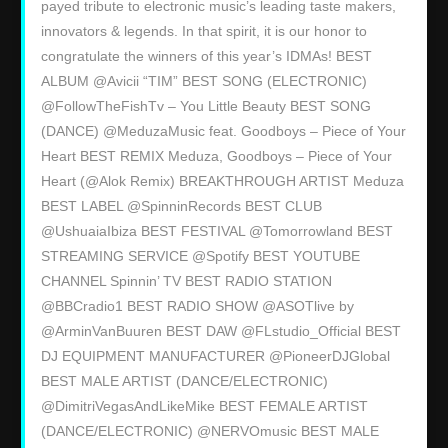
payed tribute to electronic music’s leading taste makers,
innovators & legends. In that spirit, it is our honor to
congratulate the winners of this year’s IDMAs! BEST
ALBUM @Avicii “TIM” BEST SONG (ELECTRONIC)
@FollowTheFishTv – You Little Beauty BEST SONG
(DANCE) @MeduzaMusic feat. Goodboys – Piece of Your
Heart BEST REMIX Meduza, Goodboys – Piece of Your
Heart (@Alok Remix) BREAKTHROUGH ARTIST Meduza
BEST LABEL @SpinninRecords BEST CLUB
@UshuaiaIbiza BEST FESTIVAL @Tomorrowland BEST
STREAMING SERVICE @Spotify BEST YOUTUBE
CHANNEL Spinnin’ TV BEST RADIO STATION
@BBCradio1 BEST RADIO SHOW @ASOTlive by
@ArminVanBuuren BEST DAW @FLstudio_Official BEST
DJ EQUIPMENT MANUFACTURER @PioneerDJGlobal
BEST MALE ARTIST (DANCE/ELECTRONIC)
@DimitriVegasAndLikeMike BEST FEMALE ARTIST
(DANCE/ELECTRONIC) @NERVOmusic BEST MALE