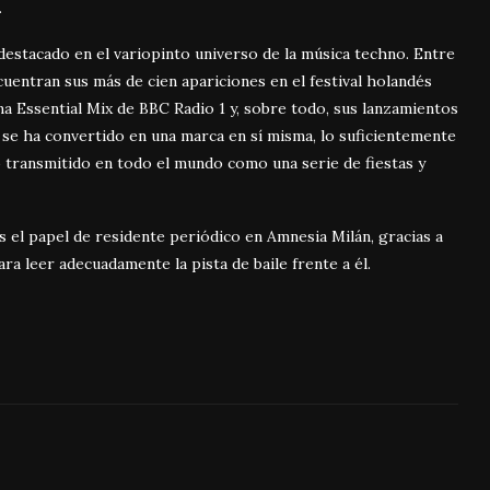
.
estacado en el variopinto universo de la música techno. Entre
uentran sus más de cien apariciones en el festival holandés
a Essential Mix de BBC Radio 1 y, sobre todo, sus lanzamientos
o se ha convertido en una marca en sí misma, lo suficientemente
 transmitido en todo el mundo como una serie de fiestas y
 el papel de residente periódico en Amnesia Milán, gracias a
ra leer adecuadamente la pista de baile frente a él.