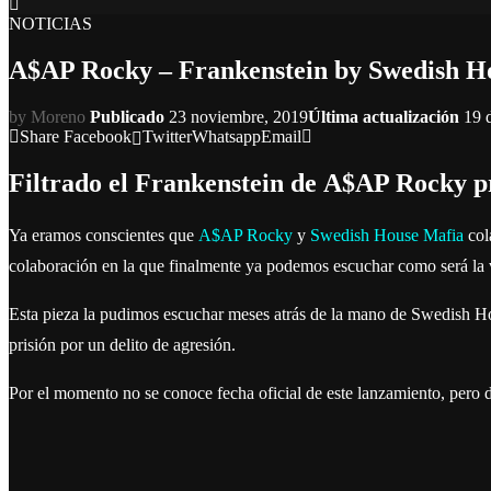
NOTICIAS
A$AP Rocky – Frankenstein by Swedish H
by
Moreno
Publicado
23 noviembre, 2019
Última actualización
19 
Share
Facebook
Twitter
Whatsapp
Email
Filtrado el Frankenstein de A$AP Rocky 
Ya eramos conscientes que
A$AP Rocky
y
Swedish House Mafia
col
colaboración en la que finalmente ya podemos escuchar como será la v
Esta pieza la pudimos escuchar meses atrás de la mano de Swedish H
prisión por un delito de agresión.
Por el momento no se conoce fecha oficial de este lanzamiento, pero d