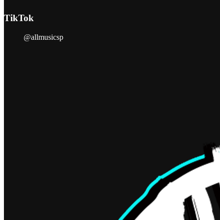
TikTok
@allmusicsp