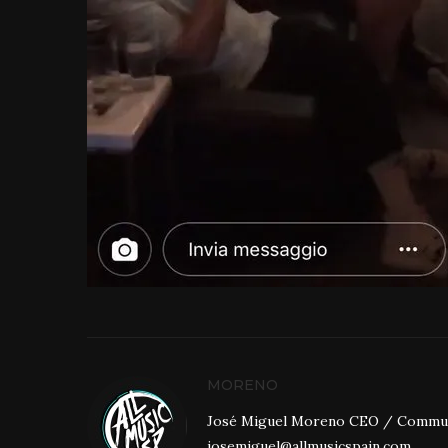
MORENO
José Miguel Moreno CEO / Community
josemiguel@allmusicspain.com