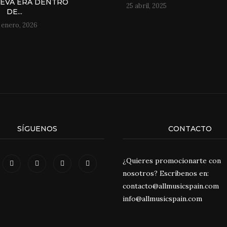
NUEVA ERA DENTRO
25 abril, 2025
DE...
 enero, 2026
SÍGUENOS
CONTACTO
¿Quieres promocionarte con
nosotros? Escríbenos en:
contacto@allmusicspain.com
info@allmusicspain.com