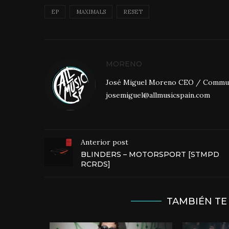
EP
MAXIMALS
RESET
MORENO
José Miguel Moreno CEO / Community
josemiguel@allmusicspain.com
Anterior post
BLINDERS – MOTORSPORT [STMPD
RCRDS]
TAMBIÉN TE