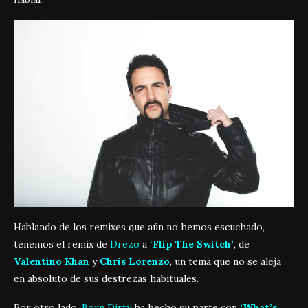
Hablando de los remixes que aún no hemos escuchado,
tenemos el remix de
Drezo
a
‘Flip The Switch’
, de
Valentino Khan
y
Chris Lorenzo
, un tema que no se aleja
en absoluto de sus destrezas habituales.
Por otro lado,
Born Dirty
ha hecho su parte con
‘What’s