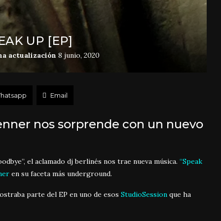
AK UP [EP]
ma actualización
8 junio, 2020
hatsapp
Email
renner nos sorprende con un nuevo
odbye”, el aclamado dj berlinés nos trae nueva música.
“Speak
ner
en su faceta más underground.
ostraba parte del EP en uno de esos
StudioSession
que ha