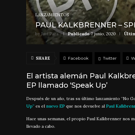
LANZAMIENTOS
PAUL KALKBRENNER – SPE
by
Javi Para
Publicado
7 junio, 2020
Últi
SHARE
Facebook
Twitter
W
El artista alemán Paul Kalkb
EP llamado ‘Speak Up’
Después de un año, tras su último lanzamiento “No Go
Up”
es el
nuevo EP
que nos devuelve al
Paul Kalkbren
Hace unas semanas, el propio Paul Kalkbrenner nos m
llevado a cabo.