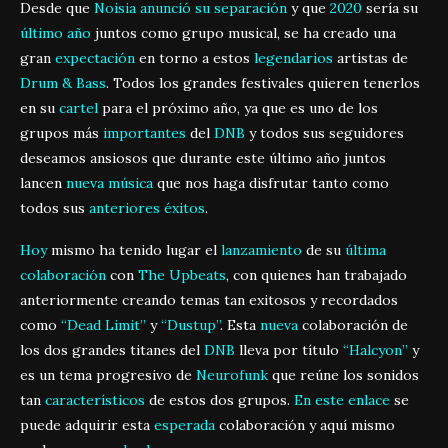
Desde que
Noisia
anunció su separación
y que
2020
sería su
último año
juntos como grupo musical, se ha creado una
gran
expectación
en torno a estos
legendarios
artistas de
Drum & Bass
. Todos los grandes festivales quieren tenerlos
en su
cartel
para el próximo año, ya que es uno de los
grupos más
importantes
del
DNB
y todos sus seguidores
deseamos ansiosos que durante este último año juntos
lancen
nueva música
que nos haga disfrutar tanto como
todos sus
anteriores éxitos
.
Hoy
mismo ha tenido lugar el
lanzamiento
de su
última
colaboración
con
The Upbeats
, con quienes han trabajado
anteriormente creando temas tan exitosos y recordados
como
“Dead Limit”
y
“Dustup”
. Esta
nueva
colaboración de
los dos grandes titanes del
DNB
lleva por título
“Halcyon”
y
es un tema progresivo de
Neurofunk
que reúne los sonidos
tan
característicos
de estos dos grupos.
En este enlace
se
puede adquirir esta
esperada
colaboración y aquí mismo