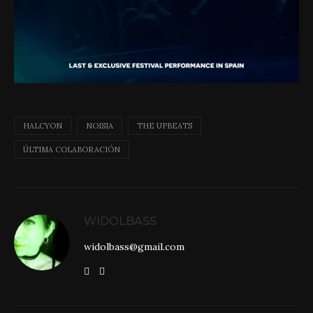
HALCYON
NOISIA
THE UPBEATS
ÚLTIMA COLABORACIÓN
WIDOLBASS
widolbass@gmail.com