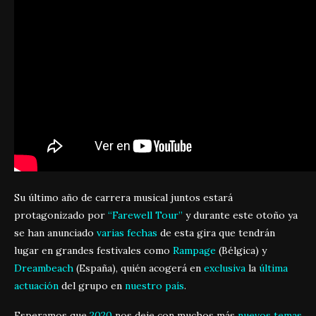
Su último año de carrera musical juntos estará
protagonizado por
“Farewell Tour”
y durante este otoño ya
se han anunciado
varias fechas
de esta gira que tendrán
lugar en grandes festivales como
Rampage
(Bélgica) y
Dreambeach
(España), quién acogerá en
exclusiva
la
última
actuación
del grupo en
nuestro país
.
Esperamos que
2020
nos deje con muchos más
nuevos temas