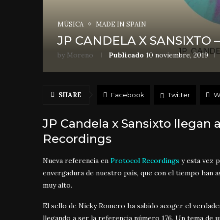
MÚSICA
MADE IN SPAIN
JP CANDELA X SANSIXTO –
by
Moreno
Publicado
10 noviembre, 2019
SHARE
Facebook
Twitter
W
JP Candela x Sansixto llegan 
Recordings
Nueva referencia en
Protocol Recordings
y esta vez 
envergadura de nuestro país, que con el tiempo han as
muy alto.
El sello de Nicky Romero ha sabido acoger el verdade
llegando a ser la referencia número 176. Un tema de 