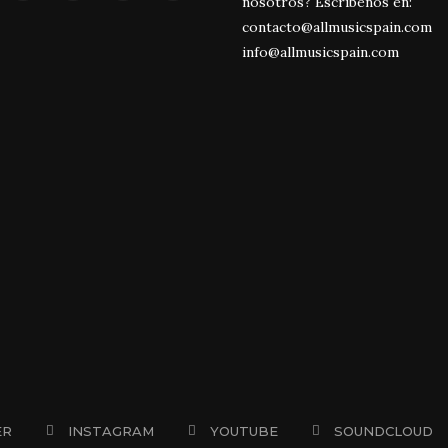
nosotros? Escríbenos en:
contacto@allmusicspain.com
info@allmusicspain.com
ER
INSTAGRAM
YOUTUBE
SOUNDCLOUD